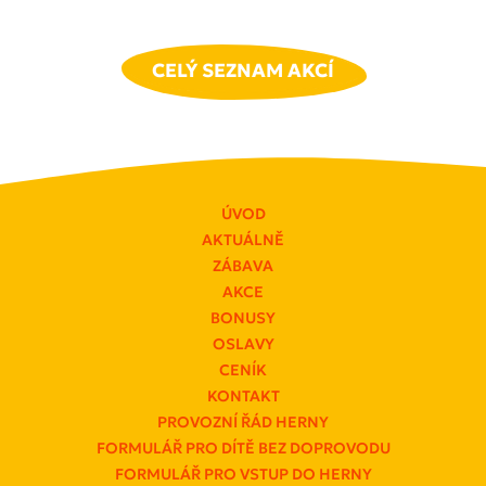
CELÝ SEZNAM AKCÍ
ÚVOD
AKTUÁLNĚ
ZÁBAVA
AKCE
BONUSY
OSLAVY
CENÍK
KONTAKT
PROVOZNÍ ŘÁD HERNY
FORMULÁŘ PRO DÍTĚ BEZ DOPROVODU
FORMULÁŘ PRO VSTUP DO HERNY