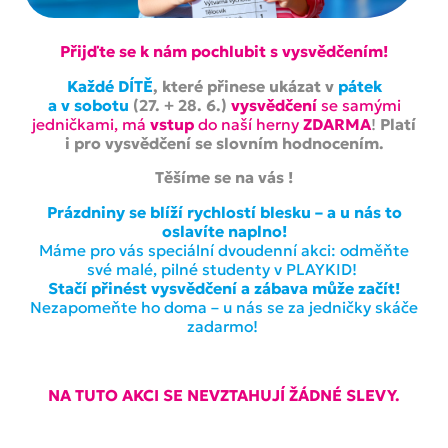
Přijďte se k nám pochlubit s vysvědčením!
Každé DÍTĚ
, které přinese ukázat v
pátek
a v sobotu
(27. + 28. 6.)
vysvědčení
se samými
jedničkami, má
vstup
do naší herny
ZDARMA
!
Platí
i pro vysvědčení se slovním hodnocením.
Těšíme se na vás !
Prázdniny se blíží rychlostí blesku – a u nás to
oslavíte naplno!
Máme pro vás speciální dvoudenní akci: odměňte
své malé, pilné studenty v PLAYKID!
Stačí přinést vysvědčení a zábava může začít!
Nezapomeňte ho doma – u nás se za jedničky skáče
zadarmo!
NA TUTO AKCI SE NEVZTAHUJÍ ŽÁDNÉ SLEVY.