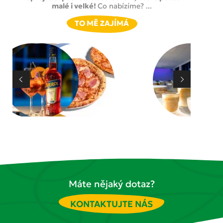
malé i velké!
Co nabízíme? ...
TO MĚ ZAJÍMÁ
Máte nějaký dotaz?
KONTAKTUJTE NÁS