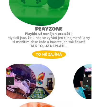
PLAYZONE
Playkid už není jen pro děti!
Mysleli jste, že u nás se vyřádí jen ti nejmenší a vy
si mezitím dáte kafe a budete jen tak čekat?
TAK TO, UŽ NEPLATÍ...
TO MĚ ZAJÍMÁ