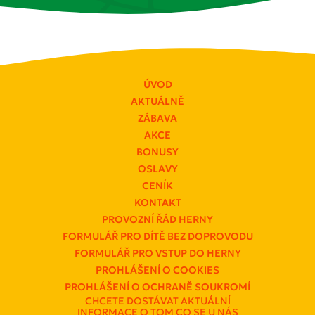
ÚVOD
AKTUÁLNĚ
ZÁBAVA
AKCE
BONUSY
OSLAVY
CENÍK
KONTAKT
PROVOZNÍ ŘÁD HERNY
FORMULÁŘ PRO DÍTĚ BEZ DOPROVODU
FORMULÁŘ PRO VSTUP DO HERNY
PROHLÁŠENÍ O COOKIES
PROHLÁŠENÍ O OCHRANĚ SOUKROMÍ
CHCETE DOSTÁVAT AKTUÁLNÍ
INFORMACE O TOM CO SE U NÁS