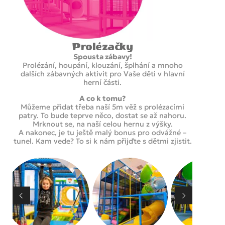
Prolézačky
Spousta zábavy!
Prolézání, houpání, klouzání, šplhání a mnoho
dalších zábavných aktivit pro Vaše děti v hlavní
herní části.
A co k tomu?
Můžeme přidat třeba naší 5m věž s prolézacími
patry. To bude teprve něco, dostat se až nahoru.
Mrknout se, na naší celou hernu z výšky.
A nakonec, je tu ještě malý bonus pro odvážné –
tunel. Kam vede? To si k nám přijďte s dětmi zjistit.